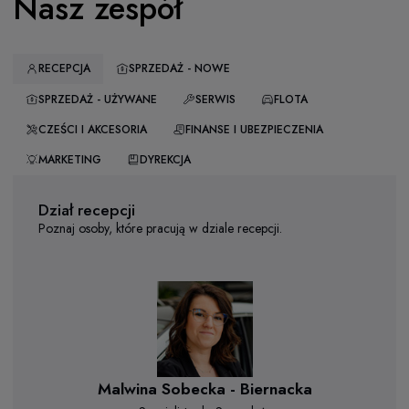
Nasz zespół
RECEPCJA
SPRZEDAŻ - NOWE
SPRZEDAŻ - UŻYWANE
SERWIS
FLOTA
CZEŚCI I AKCESORIA
FINANSE I UBEZPIECZENIA
MARKETING
DYREKCJA
Dział recepcji
Poznaj osoby, które pracują w dziale recepcji.
Malwina Sobecka - Biernacka