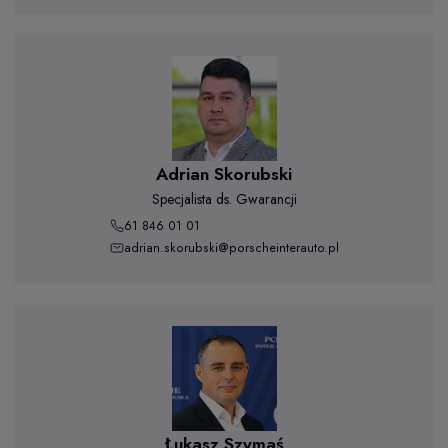
Adrian Skorubski
Specjalista ds. Gwarancji
61 846 01 01
adrian.skorubski@porscheinterauto.pl
Łukasz Szymaś