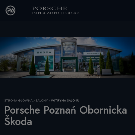
The script tags below need to be placed as the first element in the of your
website.
Cookies Settings
STRONA GŁÓWNA
SALONY
WITRYNA SALONU
Porsche Poznań Obornicka
Škoda