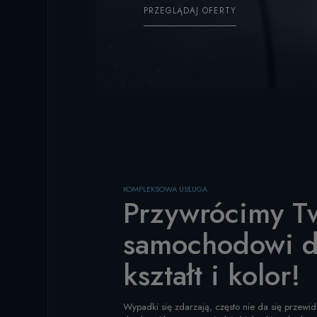
PRZEGLĄDAJ OFERTY
KOMPLEKSOWA USŁUGA
Przywrócimy T
samochodowi 
kształt i kolor!
Wypadki się zdarzają, często nie da się przewi