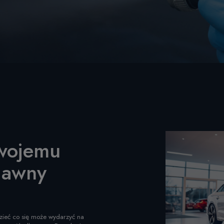
wojemu
dawny
dzieć co się może wydarzyć na