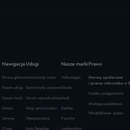
Nawigacja
Usługi
Nasze marki
Prawo
Strona główna
Samochody nowe
Volkswagen
Normy społeczne
i prawa człowieka w 
Nasze usługi
Samochody używane
Skoda
Kodeks postępowania
Nasze marki
Serwis samochodowy
Audi
Strategia podatkowa
Salony
Skup samochodów
Bentley
WhistleBlower system
Serwisy
Ubezpieczenia
Porsche
O nas
Auto Detailing
Lamborghini