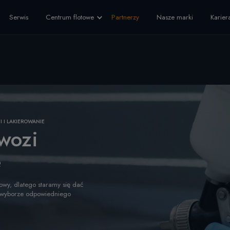
ite.
Cookies Settings
Serwis
Centrum flotowe
Partnerzy
Nasze marki
Karier
 I LAKIEROWANIE
wozi
e
owy, dlatego staramy się dać
w wyborze odpowiedniego