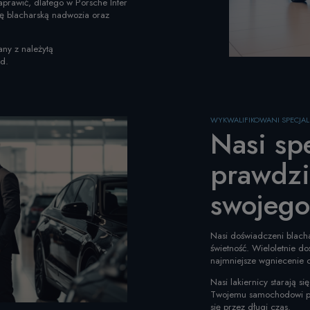
naprawić, dlatego w Porsche Inter
ę blacharską nadwozia oraz
ny z należytą
ad.
WYKWALIFIKOWANI SPECJALI
Nasi spe
prawdzi
swojego
Nasi doświadczeni blach
świetność. Wieloletnie d
najmniejsze wgniecenie c
Nasi lakiernicy starają 
Twojemu samochodowi pię
się przez długi czas.