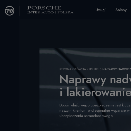
The script tags below need to be placed as the first element in the of your webs
Usługi
Salony
STRONA GŁÓWNA
USŁUGI
NAPRAWY NADWOZI
Naprawy nad
i lakierowani
Dobór właściwego ubezpieczenia jest klucz
naszym klientom profesjonalne wsparcie 
ubezpieczenia samochodowego.