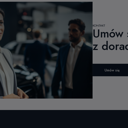
KONTAKT
Umów s
z dora
Umów się