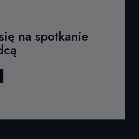
ię na spotkanie
dcą