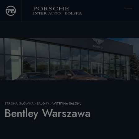
The script tags below need to be placed as the first element in the of your
website.
Cookies Settings
STRONA GŁÓWNA
SALONY
WITRYNA SALONU
Bentley Warszawa