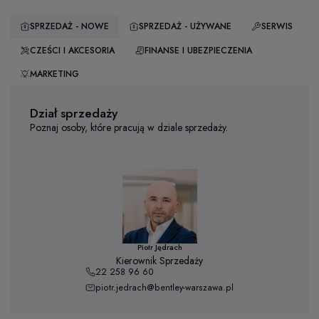
SPRZEDAŻ - NOWE
SPRZEDAŻ - UŻYWANE
SERWIS
CZEŚCI I AKCESORIA
FINANSE I UBEZPIECZENIA
MARKETING
Dział sprzedaży
Poznaj osoby, które pracują w dziale sprzedaży.
Piotr Jędrach
Kierownik Sprzedaży
22 258 96 60
piotr.jedrach@bentley-warszawa.pl